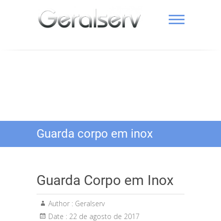
Skip
to
content
Geralserv 11 97205-8000
Guarda corpo em inox
Guarda Corpo em Inox
Author :
Geralserv
Date :
22 de agosto de 2017