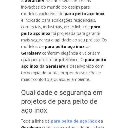
A
Geralserv
traz aos seus clientes as
inovações do mundo do design para
modelos exclusivos de
para peito aço inox
é indicado para edificações residenciais,
comerciais, industriais, etc. A linha de
para
peito aço inox
foi projetada para garantir
mais segurança e agilidade ao seu projeto! Os
modelos de
para peito aço inox
da
Geralserv
conferem elegância e valorizam
qualquer projeto arquitetônico. O
para peito
aço inox
da
Geralserv
é desenvolvido com
tecnologia de ponta, propondo soluções e
maior conforto a qualquer ambiente.
Qualidade e segurança em
projetos de para peito de
aço inox
Toda a linha de
para peito de aço inox
da
Geralserv
conta com material de qualidade.