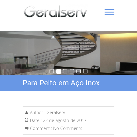
Skip
to
content
Geralserv 11 97205-8000
Para Peito em Aço Inox
Author :
Geralserv
Date :
22 de agosto de 2017
Comment :
No Comments